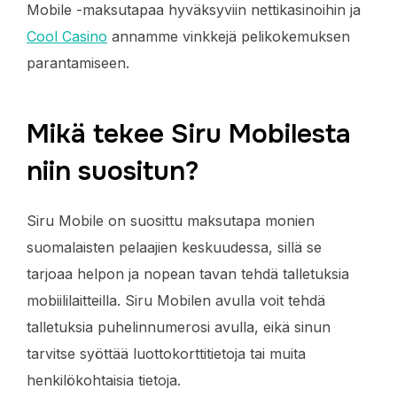
Mobile -maksutapaa hyväksyviin nettikasinoihin ja
Cool Casino
annamme vinkkejä pelikokemuksen
parantamiseen.
Mikä tekee Siru Mobilesta
niin suositun?
Siru Mobile on suosittu maksutapa monien
suomalaisten pelaajien keskuudessa, sillä se
tarjoaa helpon ja nopean tavan tehdä talletuksia
mobiililaitteilla. Siru Mobilen avulla voit tehdä
talletuksia puhelinnumerosi avulla, eikä sinun
tarvitse syöttää luottokorttitietoja tai muita
henkilökohtaisia tietoja.